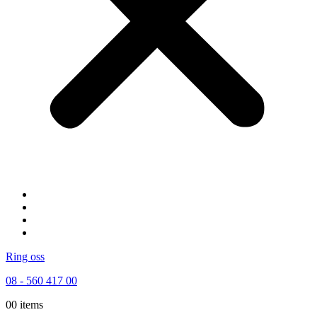
Startsidan
Byggtjänster
Elektriker
Rörmokare
Ring oss
08 - 560 417 00
0
0 items