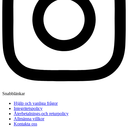
Snabblänkar
Hjälp och vanliga frågor
Integritetspolicy
Återbetalnings-och returpolicy
Allmänna villkor
Kontakta oss