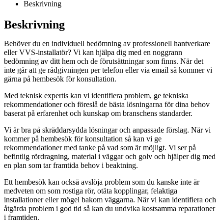
Beskrivning
Beskrivning
Behöver du en individuell bedömning av professionell hantverkare
eller VVS-installatör? Vi kan hjälpa dig med en noggrann
bedömning av ditt hem och de förutsättningar som finns. När det
inte går att ge rådgivningen per telefon eller via email så kommer vi
gärna på hembesök för konsultation.
Med teknisk expertis kan vi identifiera problem, ge tekniska
rekommendationer och föreslå de bästa lösningarna för dina behov
baserat på erfarenhet och kunskap om branschens standarder.
Vi är bra på skräddarsydda lösningar och anpassade förslag. När vi
kommer på hembesök för konsultation så kan vi ge
rekommendationer med tanke på vad som är möjligt. Vi ser på
befintlig rördragning, material i väggar och golv och hjälper dig med
en plan som tar framtida behov i beaktning.
Ett hembesök kan också avslöja problem som du kanske inte är
medveten om som rostiga rör, otäta kopplingar, felaktiga
installationer eller mögel bakom väggarna. När vi kan identifiera och
åtgärda problem i god tid så kan du undvika kostsamma reparationer
i framtiden.