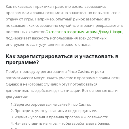
Как показывает практика, грамотно воспользовавшись
программами лояльности, можно значительно повысить свою
отдачу от игры. Например, опытный рынок азартных игр
показывает, как совершенно случайные игроки превращаются в
постоянных клиентов.
Эксперт по азартным играм, Дэвид Шварц
,
подчеркивает важность использования всех доступных
инструментов для улучшения игрового опыта.
Как зарегистрироваться и участвовать в
программе?
Пройдя процедуру регистрации в Pinco Casino, игроки
автоматически могут начать участие в программе лояльности.
Однако в некоторых случаях могут потребоваться
дополнительные действия для активации. Вот основные шаги
для участия:
Зарегистрироваться на сайте Pinco Casino.
Проверить учетную запись и подтвердить ее.
Изучить условия и правила программы лояльности.
Начать ставить на игры, чтобы зарабатывать баллы.