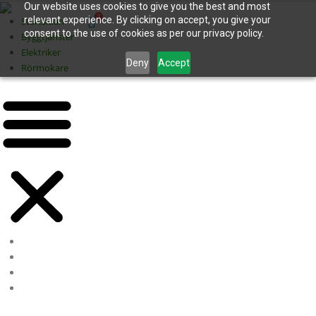
Our website uses cookies to give you the best and most
0
relevant experience. By clicking on accept, you give your
Startsidan
consent to the use of cookies as per our privacy policy.
Byggtjänster
Elektriker
Deny
Accept
Rörmokare
Startsidan
Byggtjänster
Elektriker
Rörmokare