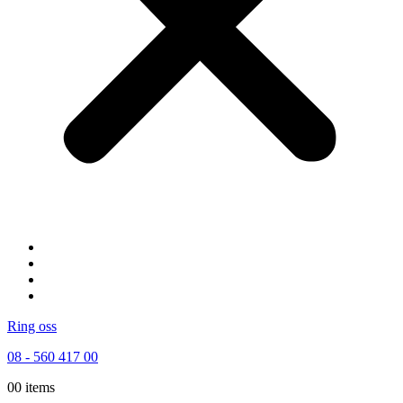
Startsidan
Byggtjänster
Elektriker
Rörmokare
Ring oss
08 - 560 417 00
0
0 items