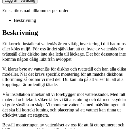
Lägg till i varukorg
En startkostnad tillkommer per order
Beskrivning
Beskrivning
Ett korrekt installerat vattenlås är en viktig investering i ditt badrums
eller köks miljö. För oss är det självklart att ett byte av vattenlås för
tvättställ eller diskho inte ska leda till läckage. Det bör dessutom inte
komma någon dålig lukt från avloppet.
Vi klarar byte av vattenlås för diskho och tvättställ och kan alla olika
modeller. När det krävs specifik montering för att matcha diskhons
utformning så ordnar vi med det. Du kan lita på att vi ser till att alla
kopplingar är ordentligt tätade.
Vår installation innebär att vi förebygger mot vattenskador. Med rätt
material och teknik säkerställer vi tät anslutning och därmed skyddar
vi golv såväl som skåp. Vi monterar vattenlås med målsättningen att
det ska bli korrekt lutning och placering så att vattnet kan rinna ut
effektivt utan att stagnera.
Beställ monteringen av vattenlåset av oss för att få ett optimerat och