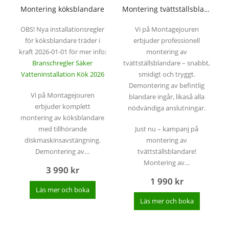
Montering köksblandare
Montering tvättställsblandare
OBS! Nya installationsregler
Vi på Montagejouren
för köksblandare träder i
erbjuder professionell
kraft 2026-01-01 för mer info:
montering av
Branschregler Säker
tvättställsblandare – snabbt,
Vatteninstallation Kök 2026
smidigt och tryggt.
Demontering av befintlig
Vi på Montagejouren
blandare ingår, likaså alla
erbjuder komplett
nödvändiga anslutningar.
montering av köksblandare
med tillhörande
Just nu – kampanj på
diskmaskinsavstängning.
montering av
Demontering av…
tvättställsblandare!
Montering av…
3 990
kr
1 990
kr
Läs mer och boka
Läs mer och boka