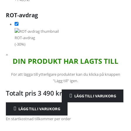
ROT-avdrag
ROT-avdrag
(-30%)
×
DIN PRODUKT HAR LAGTS TILL
För att lägga till ytterligare produkter kan du klicka på knappen
"Lägg till" igen.
Totalt pris
3 490
kr
LÄGG TILL I VARUKORG
LÄGG TILL I VARUKORG
En startkostnad tillkommer per order