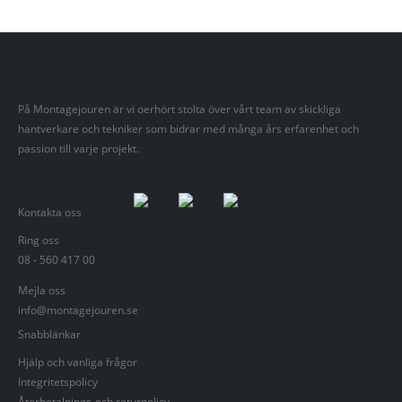
På Montagejouren är vi oerhört stolta över vårt team av skickliga
hantverkare och tekniker som bidrar med många års erfarenhet och
passion till varje projekt.
Kontakta oss
Ring oss
08 - 560 417 00
Mejla oss
info@montagejouren.se
Snabblänkar
Hjälp och vanliga frågor
Integritetspolicy
Återbetalnings-och returpolicy