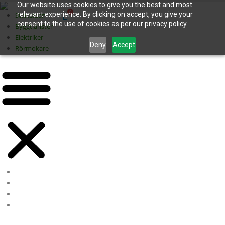
Our website uses cookies to give you the best and most
0
relevant experience. By clicking on accept, you give your
Startsidan
consent to the use of cookies as per our privacy policy.
Byggtjänster
Elektriker
Deny
Accept
Rörmokare
Startsidan
Byggtjänster
Elektriker
Rörmokare