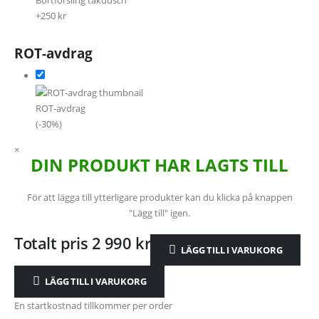
Bortforsling takdusch
+250 kr
ROT-avdrag
ROT-avdrag
(-30%)
×
DIN PRODUKT HAR LAGTS TILL
För att lägga till ytterligare produkter kan du klicka på knappen
"Lägg till" igen.
Totalt pris
2 990
kr
LÄGG TILL I VARUKORG
LÄGG TILL I VARUKORG
En startkostnad tillkommer per order