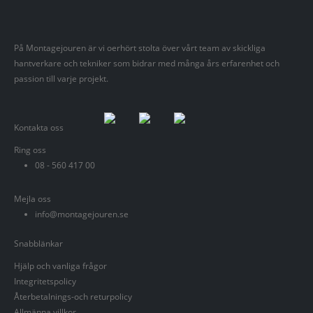
På Montagejouren är vi oerhört stolta över vårt team av skickliga
hantverkare och tekniker som bidrar med många års erfarenhet och
passion till varje projekt.
Kontakta oss
Ring oss
08 - 560 417 00
Mejla oss
info@montagejouren.se
Snabblänkar
Hjälp och vanliga frågor
Integritetspolicy
Återbetalnings-och returpolicy
Allmänna villkor