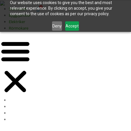
Our website uses cookies to give you the best and most
0
relevant experience. By clicking on accept, you give your
Startsidan
consent to the use of cookies as per our privacy policy.
Byggtjänster
Elektriker
Deny
Accept
Rörmokare
Startsidan
Byggtjänster
Elektriker
Rörmokare