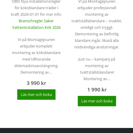
OBS! Nya installationsregler
Vi på Montagejouren
för köksblandare träder i
erbjuder professionell
kraft 2026-01-01 för mer info:
montering av
Branschregler Säker
tvättställsblandare – snabbt,
Vatteninstallation Kök 2026
smidigt och tryggt.
Demontering av befintlig
Vi på Montagejouren
blandare ingår, likaså alla
erbjuder komplett
nödvändiga anslutningar.
montering av köksblandare
med tillhörande
Just nu – kampanj på
diskmaskinsavstängning.
montering av
Demontering av…
tvättställsblandare!
Montering av…
3 990
kr
1 990
kr
Läs mer och boka
Läs mer och boka